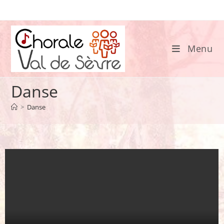
Skip
to
content
Menu
Danse
>
Danse