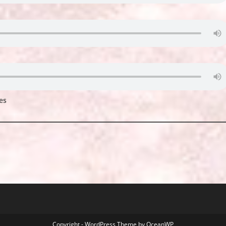
es
Copyright - WordPress Theme by OceanWP