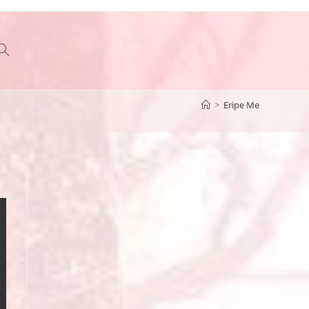
Toggle
>
Eripe Me
website
search