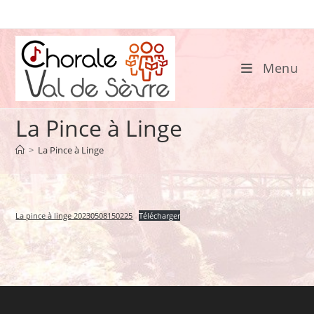
Skip
to
content
Menu
La Pince à Linge
>
La Pince à Linge
La pince à linge 20230508150225
Télécharger