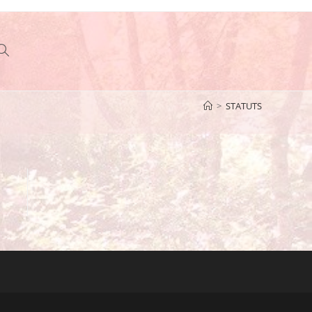
Toggle
>
STATUTS
website
search