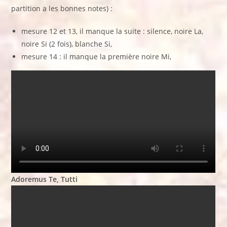
partition a les bonnes notes) :
mesure 12 et 13, il manque la suite : silence, noire La,
noire Si (2 fois), blanche Si,
mesure 14 : il manque la première noire Mi,
Adoremus Te, Tutti