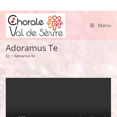
Skip
to
content
Menu
Adoramus Te
>
Adoramus Te