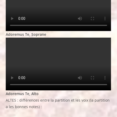
Adoremus Te, Soprane
Adoremus Te, Alto
ALTES : différences entre la partition et les voix (la partition
a les bonnes notes) :